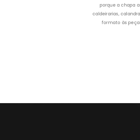
porque a chapa aç
caldeirarias, caland
formato às peça