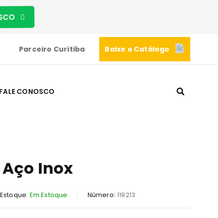
OSCO
Parceiro Curitiba
Baixe o Catálogo
FALE CONOSCO
 Aço Inox
Estoque:
Em Estoque
Número:
119213